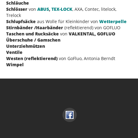
Schläuche
Schlösser
von
ABUS
,
T
EX-LOCK
, AXA, Contec, litelock,
Trelock
Schlupfsäcke
aus Wolle für Kleinkinder von
Wetterpelle
Stirnbänder /Haarbänder
(reflektierend) von GOFLUO
Taschen und Rucksäcke
von
VALKENTAL, GOFLUO
Überschuhe / Gamschen
Unterziehmützen
Ventile
Westen (reflektierend)
von GoFluo, Antonia Berndt
Wimpel