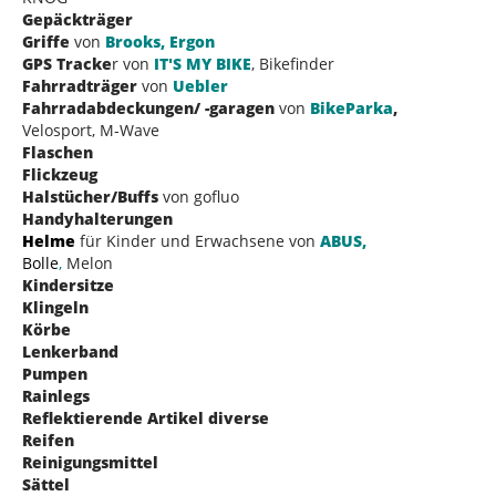
Gepäckträger
Griffe
von
Brooks, Ergon
GPS Tracke
r von
IT'S MY BIKE
, Bikefinder
Fahrradträger
von
Uebler
Fahrradabdeckungen/ -garagen
von
BikeParka
,
Velosport, M-Wave
Flaschen
Flickzeug
Halstücher/Buffs
von gofluo
Handyhalterungen
Helme
für Kinder und Erwachsene von
A
BUS,
Bolle
,
Melon
Kindersitze
Klingeln
Körbe
Lenkerband
Pumpen
Rainlegs
Reflektierende Artikel diverse
Reifen
Reinigungsmittel
Sättel