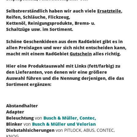
Selbstverständlich haben wir auch viele
Ersatzteile
,
Reifen, Schläuche, Flickzeug,
Kettenöl, Reinigungsprodukte, Brems- u.
Schaltzüge usw. im Sortiment.
Schöne Geschenkideen aus dem RadGebiet gibt es in
allen Preislagen und wer sich nicht entscheiden kann,
macht mit einem RadGebiet
Gutschein
alles richtig.
Hier eine Produktauswahl mit Links (fett/farbig) zu
den Lieferanten, von denen wir eine größere
Auswahl führen und die Nennung derjenigen, die das
Sortiment ergänzen:
Abstandhalter
Adapter
Beleuchtung
von
Busch & Müller, Contec,
Blinker
von
Busch & Müller und Velorian
Diebstahlsicherungen
von PITLOCK, ABUS, CONTEC,
KNOG