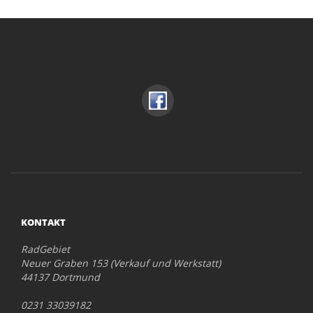
KONTAKT
RadGebiet
Neuer Graben 153 (Verkauf und Werkstatt)
44137 Dortmund
0231 33039182